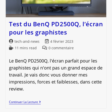
Test du BenQ PD2500Q, l’écran
pour les graphistes
Auteur/autrice
Dernière
tech-and-news
4 février 2023
de
modification
Temps
Commentaires
11 mins read
0 commentaire
la
de
de
de
publication :
la
lecture :
la
Le BenQ PD2500Q, l'écran parfait pour les
publication :
publication :
graphistes qui n'ont pas un grand espace de
travail. Je vais donc vous donner mes
impressions, forces et faiblesses, dans cette
review.
Test
Continuer La Lecture
Du
BenQ