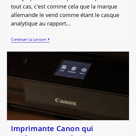
tout cas, c'est comme cela que la marque
allemande le vend comme étant le casque
analytique au rapport…
Test
Continuer La Lecture
Sennheiser
HD
560S
:
Casque
Hi-
Fi
Abordable
Pour
Audiophile
Imprimante Canon qui