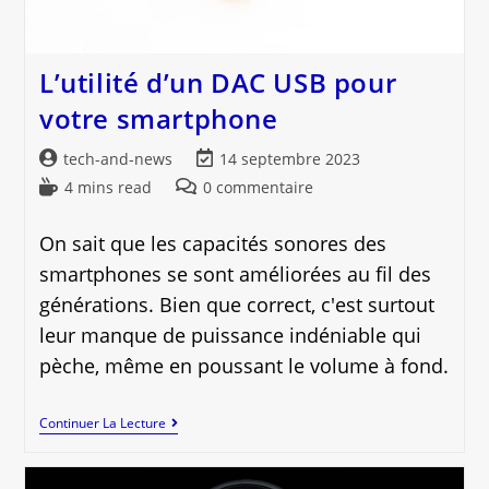
L’utilité d’un DAC USB pour
votre smartphone
Auteur/autrice
Dernière
tech-and-news
14 septembre 2023
de
modification
Temps
Commentaires
4 mins read
0 commentaire
la
de
de
de
publication :
la
lecture :
la
On sait que les capacités sonores des
publication :
publication :
smartphones se sont améliorées au fil des
générations. Bien que correct, c'est surtout
leur manque de puissance indéniable qui
pèche, même en poussant le volume à fond.
L’utilité
Continuer La Lecture
D’un
DAC
USB