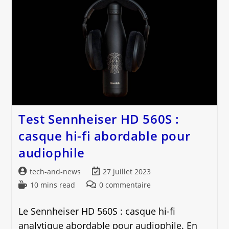
Pour
Votre
Smartphone
Test Sennheiser HD 560S :
casque hi-fi abordable pour
audiophile
Auteur/autrice
Dernière
tech-and-news
27 juillet 2023
de
modification
Temps
Commentaires
10 mins read
0 commentaire
la
de
de
de
publication :
la
lecture :
la
Le Sennheiser HD 560S : casque hi-fi
publication :
publication :
analytique abordable pour audiophile. En