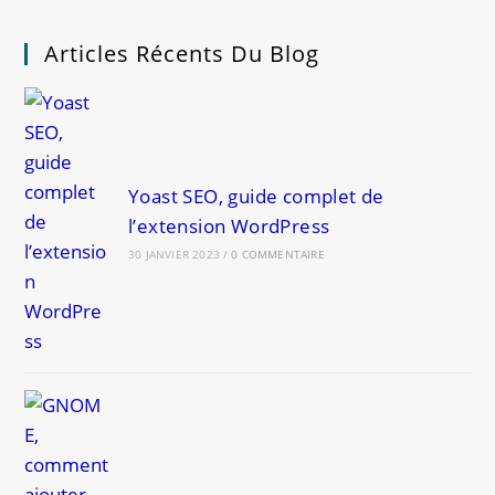
PD2500Q,
L’écran
Pour
Articles Récents Du Blog
Les
Graphistes
Yoast SEO, guide complet de
l’extension WordPress
30 JANVIER 2023
/
0 COMMENTAIRE