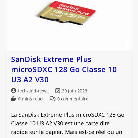
Seule
SanDisk Extreme Plus
microSDXC 128 Go Classe 10
U3 A2 V30
Auteur/autrice
Dernière
tech-and-news
29 juin 2023
de
modification
Temps
Commentaires
6 mins read
0 commentaire
la
de
de
de
publication :
la
lecture :
la
La SanDisk Extreme Plus microSDXC 128 Go
publication :
publication :
Classe 10 U3 A2 V30 est une carte dite
rapide sur le papier. Mais est-ce réel ou un