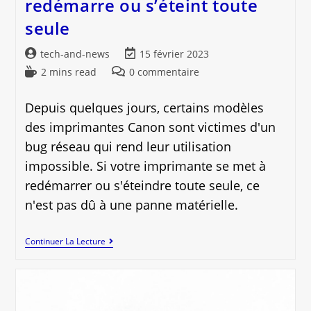
redémarre ou s’éteint toute
seule
Auteur/autrice
Dernière
tech-and-news
15 février 2023
de
modification
Temps
Commentaires
2 mins read
0 commentaire
la
de
de
de
publication :
la
lecture :
la
Depuis quelques jours, certains modèles
publication :
publication :
des imprimantes Canon sont victimes d'un
bug réseau qui rend leur utilisation
impossible. Si votre imprimante se met à
redémarrer ou s'éteindre toute seule, ce
n'est pas dû à une panne matérielle.
Imprimante
Continuer La Lecture
Canon
Qui
Redémarre
Ou
S’éteint
Toute