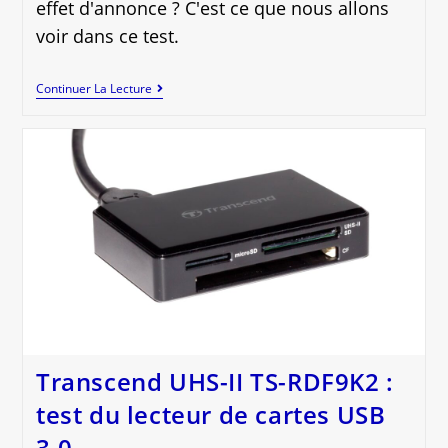
effet d'annonce ? C'est ce que nous allons
voir dans ce test.
SanDisk
Continuer La Lecture
Extreme
Plus
MicroSDXC
128
Go
Classe
10
U3
A2
V30
Transcend UHS-II TS-RDF9K2 :
test du lecteur de cartes USB
3.0