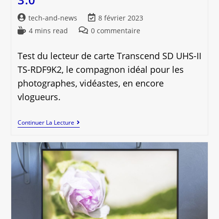
Auteur/autrice
Dernière
tech-and-news
8 février 2023
de
modification
Temps
Commentaires
4 mins read
0 commentaire
la
de
de
de
publication :
la
lecture :
la
Test du lecteur de carte Transcend SD UHS-II
publication :
publication :
TS-RDF9K2, le compagnon idéal pour les
photographes, vidéastes, en encore
vlogueurs.
Transcend
Continuer La Lecture
UHS-
II
TS-
RDF9K2
:
Test
Du
Lecteur
De
Cartes
USB
3.0