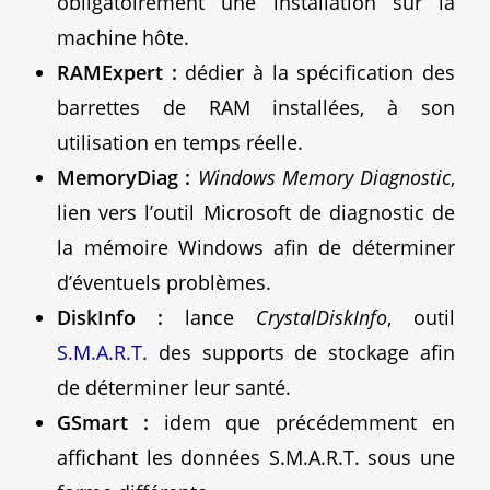
obligatoirement une installation sur la
machine hôte.
RAMExpert :
dédier à la spécification des
barrettes de RAM installées, à son
utilisation en temps réelle.
MemoryDiag :
Windows Memory Diagnostic
,
lien vers l’outil Microsoft de diagnostic de
la mémoire Windows afin de déterminer
d’éventuels problèmes.
DiskInfo :
lance
CrystalDiskInfo
,
outil
S
.
M
.
A
.
R
.
T
.
des
supports
de
stockage
afin
de
déterminer
leur
santé
.
GSmart :
idem que précédemment en
affichant les données S.M.A.R.T. sous une