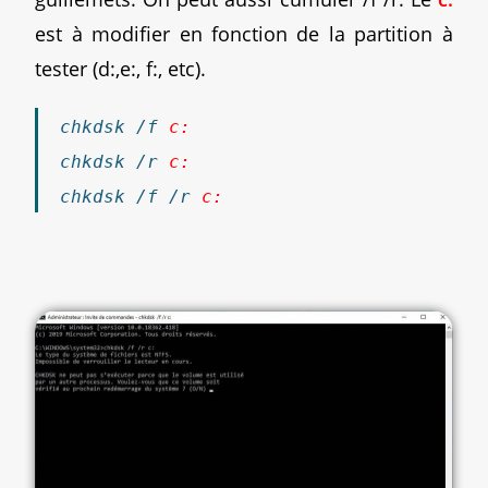
est à modifier en fonction de la partition à
tester (d:,e:, f:, etc).
chkdsk /f
c:
chkdsk /r
c:
chkdsk /f /r
c: