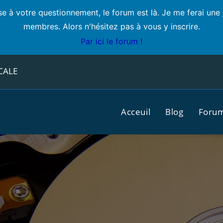
e à votre questionnement, le forum est là. Je me ferai une 
membres. Alors n'hésitez pas à vous y inscrire.
Par ici le forum !
CALE
Acceuil
Blog
Foru