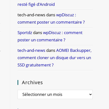
resté figé d’Android
tech-and-news
dans
wpDiscuz :
comment poster un commentaire ?
e
e
Sportdz
dans
wpDiscuz : comment
poster un commentaire ?
tech-and-news
dans
AOMEI Backupper,
r
comment cloner un disque dur vers un
SSD gratuitement ?
.
.
Archives
s
i