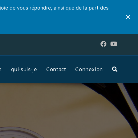
joie de vous répondre, ainsi que de la part des
m
qui-suis-je
Contact
Connexion