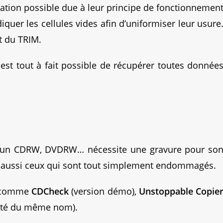
tion possible due à leur principe de fonctionnemen
quer les cellules vides afin d’uniformiser leur usure
t du TRIM.
 est tout à fait possible de récupérer toutes donnée
its un CDRW, DVDRW… nécessite une gravure pour so
y a aussi ceux qui sont tout simplement endommagés.
és comme
CDCheck
(version démo),
Unstoppable Copie
iété du même nom).