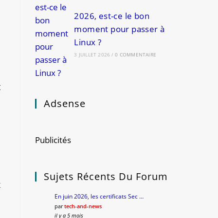
s
2026, est-ce le bon
moment pour passer à
Linux ?
3 JUILLET 2026
/
0 COMMENTAIRE
t
s
Adsense
Publicités
Sujets Récents Du Forum
x
En juin 2026, les certificats Sec …
par
tech-and-news
il y a 5 mois