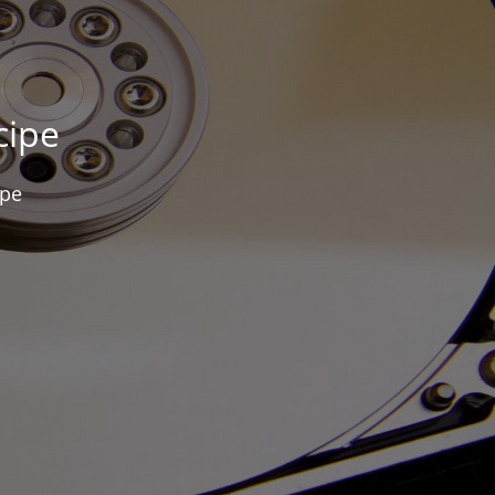
cipe
ipe