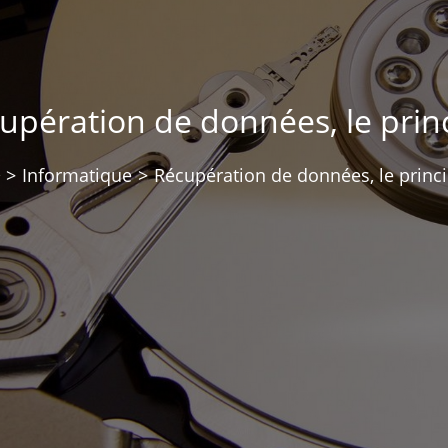
upération de données, le prin
>
Informatique
>
Récupération de données, le princ