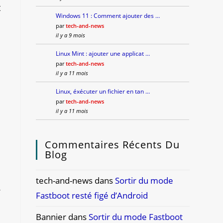
t
Windows 11 : Comment ajouter des …
.
par
tech-and-news
il y a 9 mois
Linux Mint : ajouter une applicat …
s
par
tech-and-news
il y a 11 mois
Linux, éxécuter un fichier en tan …
par
tech-and-news
il y a 11 mois
Commentaires Récents Du
n
Blog
tech-and-news
dans
Sortir du mode
r
Fastboot resté figé d’Android
Bannier
dans
Sortir du mode Fastboot