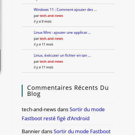
Windows 11 : Comment ajouter des …
par
tech-and-news
il y a 9 mois
Linux Mint : ajouter une applicat …
par
tech-and-news
il y a 11 mois
Linux, éxécuter un fichier en tan …
par
tech-and-news
il y a 11 mois
Commentaires Récents Du
Blog
e
tech-and-news
dans
Sortir du mode
Fastboot resté figé d’Android
Bannier
dans
Sortir du mode Fastboot