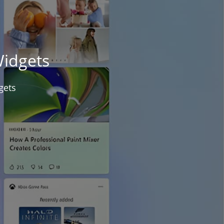
Widgets
gets