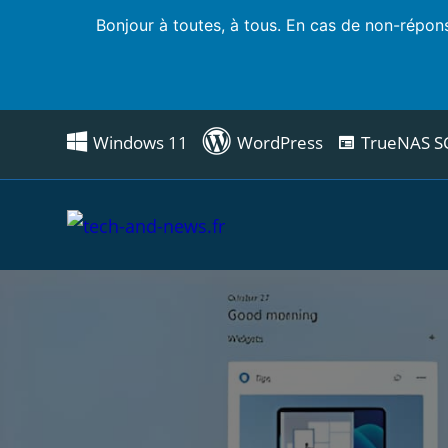
Bonjour à toutes, à tous. En cas de non-répons
Windows 11
WordPress
TrueNAS S