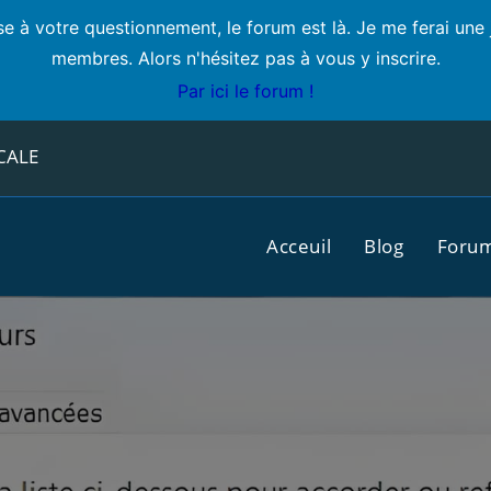
e à votre questionnement, le forum est là. Je me ferai une 
membres. Alors n'hésitez pas à vous y inscrire.
Par ici le forum !
CALE
Acceuil
Blog
Foru