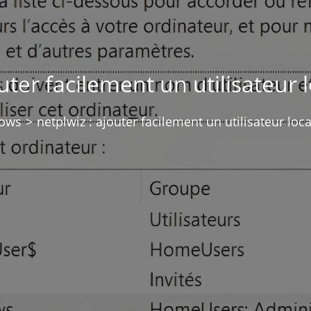
outer facilement un utilisateur
ows
>
netplwiz : ajouter facilement un utilisateur lo