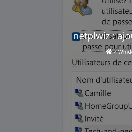
netplwiz : aj
>
Wind