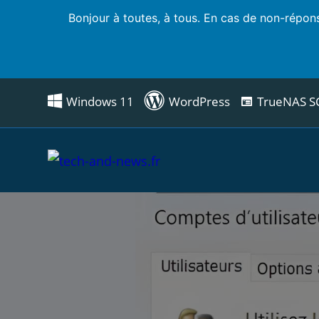
Bonjour à toutes, à tous. En cas de non-répons
Windows 11
WordPress
TrueNAS S