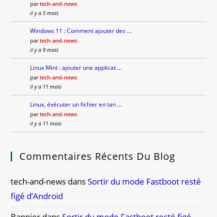
par
tech-and-news
il y a 5 mois
Windows 11 : Comment ajouter des …
par
tech-and-news
il y a 9 mois
Linux Mint : ajouter une applicat …
par
tech-and-news
il y a 11 mois
Linux, éxécuter un fichier en tan …
par
tech-and-news
il y a 11 mois
Commentaires Récents Du Blog
tech-and-news
dans
Sortir du mode Fastboot resté
figé d’Android
Bannier
dans
Sortir du mode Fastboot resté figé