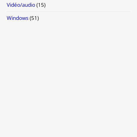
Vidéo/audio
(15)
Windows
(51)
WordPress
(14)
Étiquettes
ASGAROS FORUM
BBOX
BIEN CHOISIR SES COMPOSANTS
CANON
GNOME
LINUX MINT
MADVR
NAVIGATEUR INTERNET
NVIDIA
PÉRIPHÉRIQUES
RÉFÉRENCEMENT SEO
TOUCHES CLAVIER
TRUENAS SCALE
UBUNTU
WINDOWS 10
WINDOWS 11
ZORIN OS