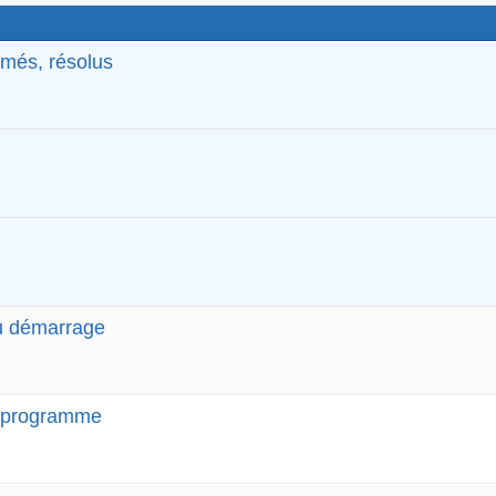
rmés, résolus
au démarrage
ue programme