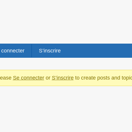
 connecter
S’inscrire
lease
Se connecter
or
S’inscrire
to create posts and topi