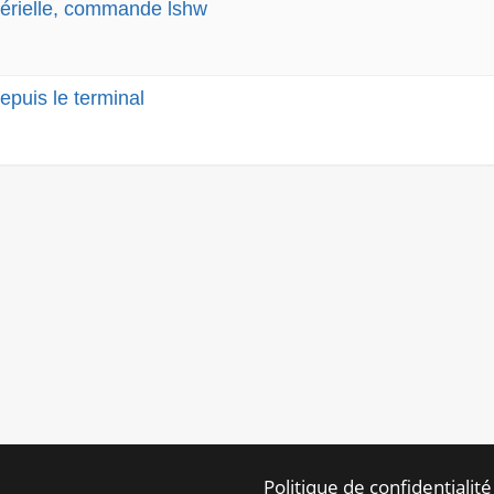
atérielle, commande lshw
epuis le terminal
Politique de confidentiali