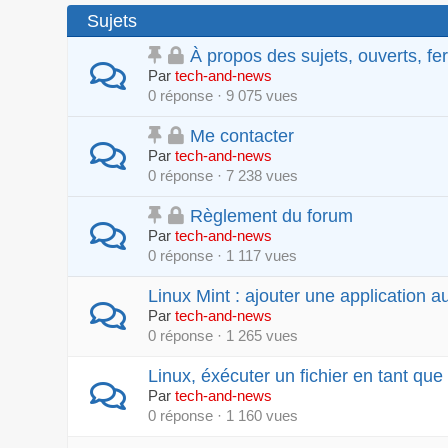
Sujets
À propos des sujets, ouverts, fe
Par
tech-and-news
0 réponse · 9 075 vues
Me contacter
Par
tech-and-news
0 réponse · 7 238 vues
Règlement du forum
Par
tech-and-news
0 réponse · 1 117 vues
Linux Mint : ajouter une application 
Par
tech-and-news
0 réponse · 1 265 vues
Linux, éxécuter un fichier en tant q
Par
tech-and-news
0 réponse · 1 160 vues