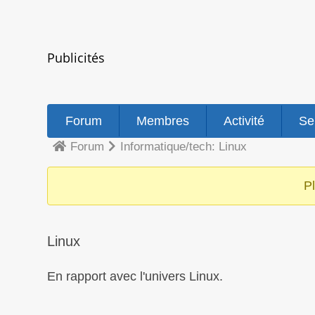
Publicités
Navigation
Forum
Membres
Activité
Se
du
forum
Forum
Informatique/tech: Linux
Fil
d’Ariane
du
P
forum –
Vous
êtes
Linux
ici :
En rapport avec l'univers Linux.